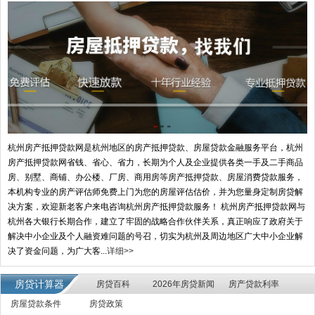
杭州房产抵押贷款网是杭州地区的房产抵押贷款、房屋贷款金融服务平台，杭州
房产抵押贷款网省钱、省心、省力，长期为个人及企业提供各类一手及二手商品
房、别墅、商铺、办公楼、厂房、商用房等房产抵押贷款、房屋消费贷款服务，
本机构专业的房产评估师免费上门为您的房屋评估估价，并为您量身定制房贷解
决方案，欢迎新老客户来电咨询杭州房产抵押贷款服务！ 杭州房产抵押贷款网与
杭州各大银行长期合作，建立了牢固的战略合作伙伴关系，真正响应了政府关于
解决中小企业及个人融资难问题的号召，切实为杭州及周边地区广大中小企业解
决了资金问题，为广大客...
详细>>
房贷计算器
房贷百科
2026年房贷新闻
房产贷款利率
房屋贷款条件
房贷政策