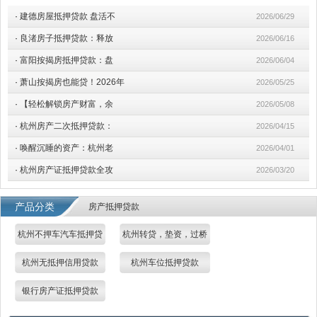
·
建德房屋抵押贷款 盘活不
2026/06/29
·
良渚房子抵押贷款：释放
2026/06/16
·
富阳按揭房抵押贷款：盘
2026/06/04
·
萧山按揭房也能贷！2026年
2026/05/25
·
【轻松解锁房产财富，余
2026/05/08
·
杭州房产二次抵押贷款：
2026/04/15
·
唤醒沉睡的资产：杭州老
2026/04/01
·
杭州房产证抵押贷款全攻
2026/03/20
产品分类
房产抵押贷款
杭州不押车汽车抵押贷
杭州转贷，垫资，过桥
款
杭州无抵押信用贷款
杭州车位抵押贷款
银行房产证抵押贷款